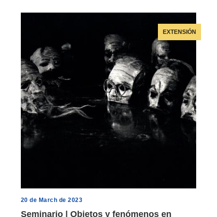
EXTENSIÓN
20 de March de 2023
Seminario | Objetos y fenómenos en