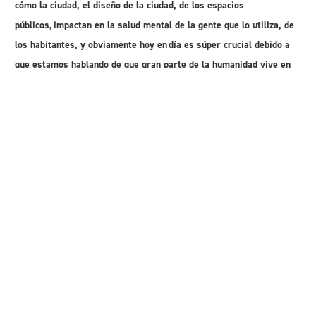
cómo la ciudad, el diseño de la ciudad, de los espacios
públicos, impactan en la salud mental de la gente que lo utiliza, de
los habitantes, y obviamente hoy en día es súper crucial debido a
que estamos hablando de que gran parte de la humanidad vive en
zonas urbanas.
Hay una cifra que sigue creciendo y que va a seguir
creciendo», explicó.
«En Santiago, particularmente, es muy importante ver esto debido
a la gran densidad que tiene la capital en comparación con el resto
de Chile.
E
ste fondo nos va a financiar por tres años y vamos a
poder investigar qué estrategias podrían ser utilizadas basadas en la
evidencia para diseñar entornos urbanos que sean más saludables,
más sostenibles, comparando Santiago y Berlín, principalmente, junto
con otras ciudades también. Así que realmente estamos contentos y
esperamos que esto sea un paso más en la colaboración que
tenemos con Alemania», enfatizó el director del CENHN UDP.