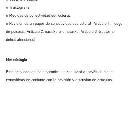
o Tractografía
o Medidas de conectividad estructural
o Revisión de un paper de conectividad estructural (Artículo 1: riesgo
de psicosis, Artículo 2: nacidxs prematurxs, Artículo 3: trastorno
déficit atencional)
Metodología
Esta actividad, online sincrónica, se realizará a través de clases
expositivas en conjunto con la revisión y discusión de artículos
científicos que serán seleccionados de acuerdo con los intereses de
los y las estudiantes.
Profesora
Ángeles Tepper, PhD