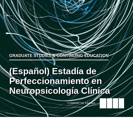
GRADUATE STUDIES & CONTINUING EDUCATION
(Español) Estadía de
Perfeccionamiento en
Neuropsicología Clínica
COMPARTIR PÁGINA